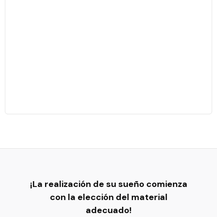
Quartzo Sintético Branco
Armani Calacata Venato -
Colorato
Quartzo Sintético Branco
Linha Naturais
Armani Calacata Venato -
DETALLES DEL PROYECTO
Colorato
¡La realización de su sueño comienza
con la elección del material
adecuado!