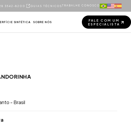
TRABALHE CONOSCO
28 3542-8200
GUIAS TÉCNICOS
FALE COM UM
RFÍCIE SINTÉTICA
SOBRE NÓS
ESPECIALISTA
FALE COM UM
ESPECIALISTA
ANDORINHA
anto - Brasil
ra