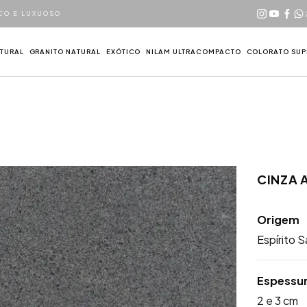
CO E LUXUOSO
TURAL
GRANITO NATURAL
EXÓTICO
NILAM ULTRACOMPACTO
COLORATO SUPE
CINZA 
Origem
Espírito S
Espessu
2 e 3 cm