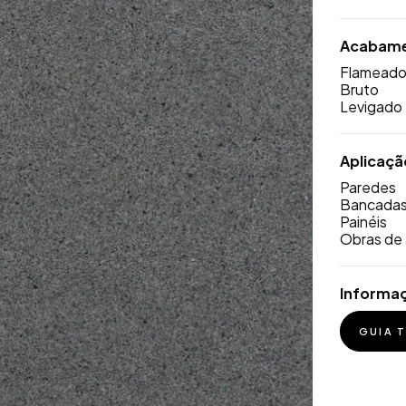
Acabam
Flamead
Bruto
Levigado
Aplicaçã
Paredes
Bancada
Painéis
Obras de 
Informa
GUIA 
GUIA 