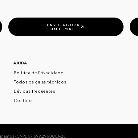
ENVIE AGORA
UM E-MAIL
ENVIE AGORA
UM E-MAIL
AJUDA
Política de Privacidade
Todos os guias técnicos
Dúvidas frequentes
Contato
imentos · CNPJ: 07.599.291/0001-25