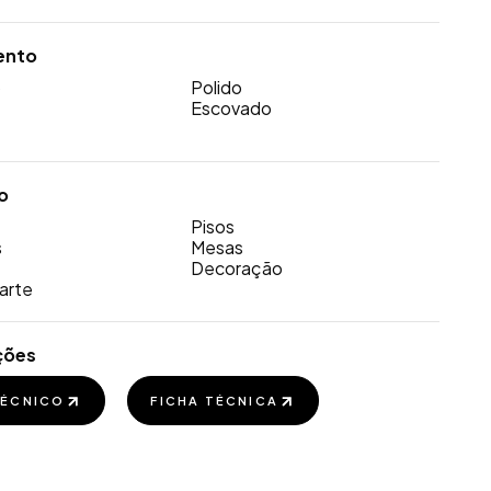
ento
o
Polido
Escovado
o
Pisos
s
Mesas
Decoração
arte
ções
TÉCNICO
FICHA TÉCNICA
TÉCNICO
FICHA TÉCNICA